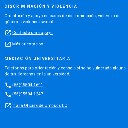
DISCRIMINACIÓN Y VIOLENCIA
Orientación y apoyo en casos de discriminación, violencia de
género o violencia sexual.
launch
Contacto para apoyo
launch
Más orientación
MEDIACIÓN UNIVERSITARIA
Teléfonos para orientación y consejo si se ha vulnerado alguno
de tus derechos en la universidad.
phone
(56)95504 1691
phone
(56)95504 1247
launch
Ir a la Oficina de Ombuds UC